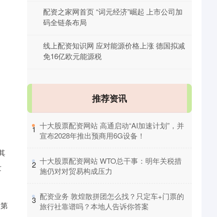
配资之家网首页 “词元经济”崛起 上市公司加
码全链条布局
线上配资知识网 应对能源价格上涨 德国拟减
免16亿欧元能源税
推荐资讯
​十大股票配资网站 高通启动“AI加速计划”，并
1
宣布2028年推出预商用6G设备！
其
​十大股票配资网站 WTO总干事：明年关税措
2
世
施仍对对贸易构成压力
​配资业务 敦煌散拼团怎么找？只定车+门票的
3
。第
旅行社靠谱吗？本地人告诉你答案