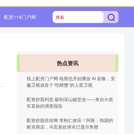
配资114门户网
热点资讯
线上配资门户网 电视也开始播放 AI 剧集，安
徽卫视成首个“吃螃蟹”的上星卫视
配资炒股利息 砺剑深山破坚垒——来自火箭
军某旅的调查报告
配资炒股排排网 李刚仁效应！阿斯：韩国的
耐克商店，马竞新款球衣已显示售罄